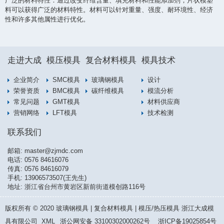
广泛的材料特性：通过改变纤维含量、填充材料和性能添加剂，片状模塑
料可以获得广泛的材料特性。材料可以针对重量、强度、耐环境性、经济
性和许多其他属性进行优化。
走进大成
模压模具
复合材料模具
模具技术
企业简介
SMC模具
玻璃钢模具
设计
荣誉资质
BMC模具
碳纤维模具
模流分析
常见问题
GMT模具
材料供应商
营销网络
LFT模具
技术检测
联系我们
邮箱:
master@zjmdc.com
电话:
0576 84616076
传真: 0576 84616079
手机:
13906573507(王先生)
地址: 浙江省台州市黄岩区新前街道模创路116号
版权所有 © 2020 玻璃钢模具 | 复合材料模具 | 模压/热压模具 浙江大成模
具有限公司
XML
浙公网安备 33100302000262号
浙ICP备19025854号