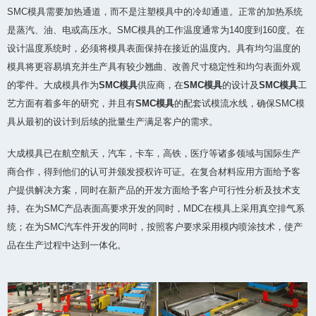
SMC模具需要加热通道，而不是注塑模具中的冷却通道。正常的加热系统
是蒸汽、油、电或高压水。SMC模具的工作温度通常为140度到160度。在
设计温度系统时，必须将模具表面保持在接近的温度内。具有均匀温度的
模具将更容易填充并生产具有较少翘曲、改善尺寸稳定性和均匀表面外观
的零件。大成模具作为
SMC模具
供应商，在
SMC模具
的设计及
SMC模具
工
艺方面有着多年的研究，并且有
SMC模具
的配套试模流水线，确保SMC模
具从最初的设计到后续的批量生产满足客户的需求。
大成模具已在航空航天，汽车，卡车，高铁，医疗等诸多领域与国际生产
商合作，得到他们的认可并颁发授权许可证。在复合材料应用方面给予客
户提供解决方案，同时在新产品的开发方面给予客户可行性分析及技术支
持。在为SMC产品表面高要求开发的同时，MDC在模具上采用真空排气系
统；在为SMC汽车件开发的同时，按照客户要求采用模内喷涂技术，使产
品在生产过程中达到一体化。