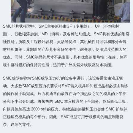
SMC即片状模塑料。SMC主要原料由GF（专用纱）、UP（不饱和树
脂）、低收缩添加剂、MD（填料）及各种助剂组成。SMC具有优越的耐腐
蚀性能，质软及工程设计容易，灵活等优点，其机械性能可以和部分金属
材料相媲美，其制造的产品具有良好的刚性，耐变形，使用温度范围大的
优点。同时，SMC制品的尺寸不易变形，具有优良的耐热性；在冷，热环
境中都能很好的保持其性能，适用于户外抗紫外线以及防水功能。
SMC成型在称为“SMC成型压力机”的设备中进行，该设备通常由液压驱
动。大多数SMC成型压力机要求将SMC装入模具和卸载成品都必须由熟练
的操作员手动完成。压力机通常由放置在两个加热板之间的模具的上半部
分和下半部分组成。将预热的 SMC 放入模具的下半部分。然后降低上板，
向模具施加高达 2000 psi 的压力。持续施加热量和压力会使 SMC 扩散并
正确填充模具的每个部分。因此，SMC成型可用于以极高的精度制造复
杂、详细的零件。