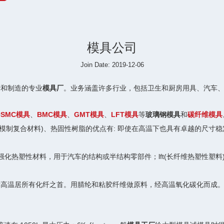
模具公司
Join Date: 2019-12-06
计和制造的专业
模具厂
。业务涵盖许多行业，包括卫生和厨房用具、汽车、
种
SMC模具
、
BMC模具
、
GMT模具
、
LFT模具
等
玻璃钢模具
和
碳纤维模具
(散装模制复合材料)、热固性树脂的优点有: 即使在高温下也具有卓越的
纤维强化热塑性材料，用于汽车的结构或半结构零部件；lft(长纤维热塑性
。耐高温居所有化纤之首。用腈纶和粘胶纤维做原料，经高温氧化碳化而成