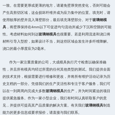
一致。在需要更厚或更薄的地方，请避免壁厚突然变化，否则可能会
产生高剪切区域，这会损坏纤维并成为应力集中的位置。填充时，请
使用较厚的壁并流入薄壁部分，最后填充薄壁部分。对于
玻璃钢模
具
，将壁厚保持在4mm以下可促进均匀流动并减少下沉和空隙的可能
性。考虑材料如何到达
玻璃钢模具
也很重要。若是利用流道和浇口将
材料引导入型腔，如果设计不当，则这些区域会发生许多纤维降解。
浇口的最小厚度应为2毫米。
作为一家注重质量的公司，大成模具执行尺寸检查以确保准确
性，并且所有模具均经过所需的任何其他类型的测试。我们提供全面
的技术支持，根据需要进行维修和更改，并将所有维护活动记录为历
史文档的一部分。凭借我们的生产灵活性和专注于客户服务，我们可
以在一到两周内完成大多数
玻璃钢模具
的生产，并为时间紧迫的项目
提供紧急服务。作为一家小型企业，我们有时间认真听取客户的意
见，并提供可提高其产品质量的解决方案。有关我们
玻璃钢模具
制造
能力的更多信息或要求报价，请直接与我们联系。