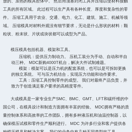
放的、加热的模具腔体中。 然后用顶塞封闭工具并压缩以使材料接触
工具的所有区域。 此过程可以生产具有各种长度、厚度和复杂性的零
件。 压缩工具用于农业、交通、电力、化工、建筑、施工、机械等领
域。 压缩模具对材料外观没有细节要求，无论是什么形状的材料：颗
粒状、粉末状、片状或块状都可以成型为产品。
模压模具包括机器、模架和工具。
压缩机：提供压力制动力。 压机工装分为手动、自动和半自
动三种。 MDC新购4000T机台，解决大件试制难题。
模架：模架可以是压力机的配套系统，也可以是可拆卸更换
的独立系统。 可与压力机结合，实现压力功能和动作要求。
工具：压缩工具控制零件的成型。 我们对最终产品负责，并
致力于创造满足客户要求的高精度零件。
大成模具是一家专业生产SMC、BMC、GMT、LFT和碳纤维的中
国公司，在模具设计和制造方面拥有丰富的经验。 MDC拥有严格的质
量控制体系和高效率的工作团队，拥有多种液压机和油温控制器，以
确保模压试模和零件生产顺利进行。 MDC 为许多行业和客户提供各
种模压模具和解决方案。 我们的业务中有几种不同类型的工具。