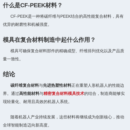
什么是CF-PEEK材料？
CF-PEEK是一种将碳纤维与PEEK结合的高性能复合材料，具有
优异的耐磨性和机械强度。
模具在复合材料制造中起什么作用？
模具可确保复合材料部件的精确成型、纤维排列优化以及产品质
量一致性。
结论
碳纤维复合材料
与
先进热塑性材料
正在重塑人形机器人的性能边
界。通过
高性能材料
与
精密复合材料模具技术
的结合，制造商能够实
现轻量化、耐用且高效的机器人系统。
随着机器人产业持续发展，这些材料将继续成为创新核心，推动
全球智能制造迈向新高度。