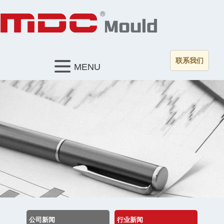
联系我们
MENU
公司新闻
行业新闻