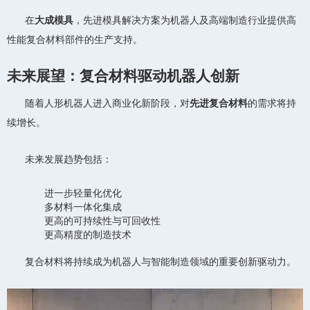
在
大成模具
，先进模具解决方案为机器人及高端制造行业提供高
性能复合材料部件的生产支持。
未来展望：复合材料驱动机器人创新
随着人形机器人进入商业化新阶段，对
先进复合材料
的需求将持
续增长。
未来发展趋势包括：
进一步轻量化优化
多材料一体化集成
更高的可持续性与可回收性
更高精度的制造技术
复合材料将持续成为机器人与智能制造领域的重要创新驱动力。