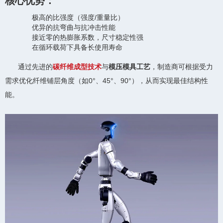
核心优势：
极高的比强度（强度/重量比）
优异的抗弯曲与抗冲击性能
接近零的热膨胀系数，尺寸稳定性强
在循环载荷下具备长使用寿命
通过先进的
碳纤维成型技术
与
模压模具工艺
，制造商可根据受力
需求优化纤维铺层角度（如0°、45°、90°），从而实现最佳结构性
能。