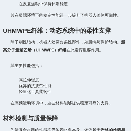
在反复运动中保持长期稳定
其在极端环境下的稳定性能进一步提升了机器人整体可靠性。
UHMWPE纤维：动态系统中的柔性支撑
除了刚性结构，机器人还需要柔性部件，如腱绳与保护结构。
超
高分子量聚乙烯（UHMWPE）纤维
在此发挥重要作用。
其主要性能包括：
高拉伸强度
优异的抗疲劳性能
轻量化且具柔韧性
在高频运动环境中，这些材料能够提供稳定可靠的支撑。
材料检测与质量保障
先进复合材料的性能不仅依赖材料本身，还依赖于
严格的检测与