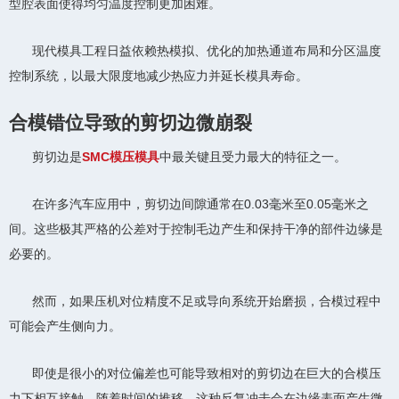
型腔表面使得均匀温度控制更加困难。
现代模具工程日益依赖热模拟、优化的加热通道布局和分区温度
控制系统，以最大限度地减少热应力并延长模具寿命。
合模错位导致的剪切边微崩裂
剪切边是
SMC模压模具
中最关键且受力最大的特征之一。
在许多汽车应用中，剪切边间隙通常在0.03毫米至0.05毫米之
间。这些极其严格的公差对于控制毛边产生和保持干净的部件边缘是
必要的。
然而，如果压机对位精度不足或导向系统开始磨损，合模过程中
可能会产生侧向力。
即使是很小的对位偏差也可能导致相对的剪切边在巨大的合模压
力下相互接触。随着时间的推移，这种反复冲击会在边缘表面产生微