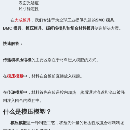
表面光洁度
尺寸稳定性
在
大成模具
，我们专注于为全球工业提供先进的
SMC 模具
、
BMC 模具
、
模压模具
、
碳纤维模具
和
复合材料模具
制造解决方案。
快速解答：
传递模
和
压缩模
的主要区别在于材料进入模腔的方式。
在
模压模塑
中，材料在合模前直接放入模腔。
在
传递模塑
中，材料首先在传递腔内加热，然后通过流道和浇口被强
制注入闭合的模腔中。
什么是模压模塑？
模压模塑
是一种制造工艺，将预先计量的热固性或复合材料料坯