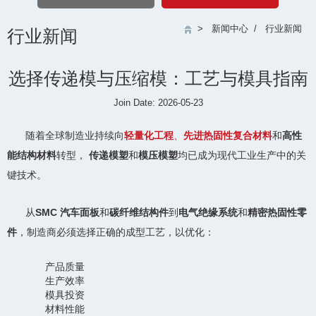
>
新闻中心
/
行业新闻
行业新闻
选择传递模与压缩模：工艺与模具指南
Join Date: 2026-05-23
随着全球制造业持续向
轻量化工程
、
先进热固性复合材料
和
高性
能结构材料
转型，
传递模塑
和
模压模塑
均已成为现代工业生产中的关
键技术。
从
SMC 汽车面板
和
碳纤维结构件
到
电气绝缘系统
和
精密热固性零
件
，制造商必须选择正确的成型工艺，以优化：
产品质量
生产效率
模具投资
材料性能