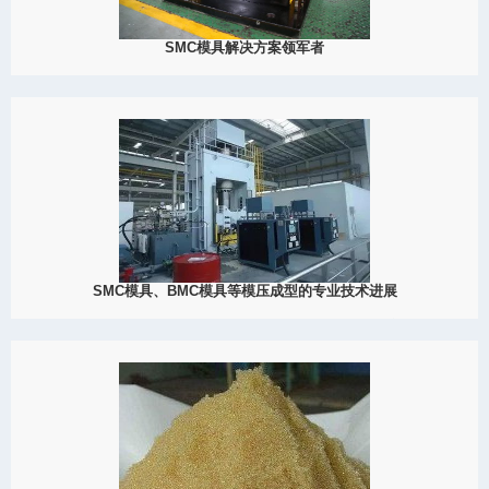
SMC模具解决方案领军者
2023
在先进制造领域，大成模具是一家行业领导者，为SMC模具需求提
供前沿解决方案。凭借对精度和创新的坚定承诺，大成模具已成为
SMC模具、工具和成型服务方面值得信赖的品牌。揭示SMC模具卓
越性能SMC模具是大...
View Detail
08/12
SMC模具、BMC模具等模压成型的专业技术进展
2023
大成模具在模压成型领域处于先驱地位，为SMC（片材模塑复合材
料）模具、BMC（块状模塑复合材料）模具及其他相关应用提供前
沿解决方案。
View Detail
07/15