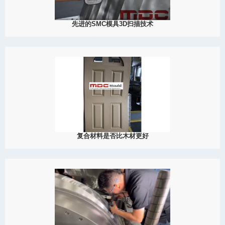
先进的SMC模具3D扫描技术
2024
大成模具致力于为客户提供完整的服务包，包括工程设计、模具设
计、制造可行性分析（DFM）等，现在还包括最先进的3D扫描技
术。
View Detail
12/09
复合材料是否比木材更好
2023
在复合材料与木质材料之间持续不断的争论中，大成模具的SMC门
板模具成为门饰应用的最佳选择。
View Detail
11/10