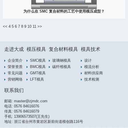
为什么在 SMC 复合材料的工艺中使用模压成型？
2023
SMC（片状模塑料）模压成型是一种用于生产复合材料的制造工
艺。 SMC 模压成型常用于汽车、航空航天和建筑等行业，以生产具
<<
4
5
6
7
8
9
10
11
>>
有复杂形状和优异机械性能的轻质、高强度复合材料零件。
View Detail
走进大成
模压模具
复合材料模具
模具技术
04/07
企业简介
SMC模具
玻璃钢模具
设计
荣誉资质
BMC模具
碳纤维模具
模流分析
常见问题
GMT模具
材料供应商
2023
营销网络
LFT模具
技术检测
联系我们
邮箱:
master@zjmdc.com
电话:
0576 84616076
传真: 0576 84616079
手机:
13906573507(王先生)
地址: 浙江省台州市黄岩区新前街道模创路116号