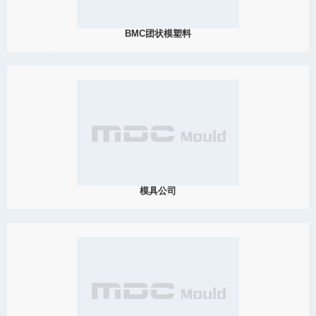
BMC团状模塑料
2019
团状模塑料，代表性的如BMC和DMC，是一种用于热压模具的纤维
增强热固性聚合物材料，典型的应用为：电气应用、耐腐蚀的电
器、汽车和运输。
View Detail
12/13
模具公司
2019
台州市黄岩大成模具有限公司是一家集模具研究、设计和制造的专
业模具厂，已经生产出各种SMC模具、BMC模具、GMT模具、LFT
模具等玻璃钢模具和碳纤维模具。
View Detail
12/06