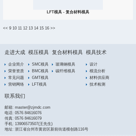
LFT模具 - 复合材料模具
2019
LFT即长纤维增强热塑性材料，英文是Long Fiber reinforced
Thermoplastics，是和普通的纤维增强热塑性材料相比较而言的，通
<<
9
10
11
12
13
14
15
16
>>
常情况下，纤维增强热塑性材料中的纤维长度为小于1毫米，而LFT
中，纤维的长度一般大于2毫米，目前的加工工艺，已经能够将LFT
中的纤维长度保持在5毫米以上。
View Detail
走进大成
模压模具
复合材料模具
模具技术
07/19
企业简介
SMC模具
玻璃钢模具
设计
荣誉资质
BMC模具
碳纤维模具
模流分析
常见问题
GMT模具
材料供应商
2019
营销网络
LFT模具
技术检测
联系我们
邮箱:
master@zjmdc.com
电话:
0576 84616076
传真: 0576 84616079
手机:
13906573507(王先生)
地址: 浙江省台州市黄岩区新前街道模创路116号