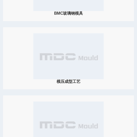
BMC玻璃钢模具
2019
玻璃钢，也叫FRP,学名为玻璃纤维增强塑料，一般指用玻璃纤维增
强不饱和聚酯、环氧树脂与酚醛树脂基体，以玻璃纤维或其制品作
增强材料的复合材料。大成模具作为成熟的玻璃钢模具厂家，专注
于SMC玻璃钢模具和BMC玻璃钢模具等热压模具的制作
View Detail
10/22
模压成型工艺
2019
模压成型是一种根据树脂固化反应中各阶段特性来实现制品成型的
方法，是先将粉状，粒状或纤维状的塑料放入成型温度下的模具型
腔中，然后关模加压而使其成型并固化, 之后利用顶针将制品弹出，
修缮多余的毛边。模压成型可兼用于热固性塑料，热塑性塑料和橡
胶材料。
View Detail
10/14