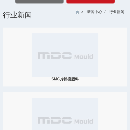
>
新闻中心
/
行业新闻
行业新闻
SMC片状模塑料
SMC既是加工工艺又是增强复合材料。它是通过将切短的纤维（通
常为玻璃纤维或碳纤维）的长股纤维（通常> 1英寸）分散在热固性
树脂（通常为聚酯树脂，乙烯基酯树脂或环氧树脂）的上制成的。
View Detail
12/26