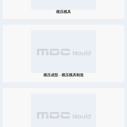
模压模具
2019
模压成型是模压模具中最基本的加工方法，但它可以以不同的方式
被我们使用。所以，我们生产制造出各种各样的模压模具。例如热
塑性塑料模具、热固性塑料模具、玻璃钢模具、碳纤维模具等。
View Detail
10/05
模压成型 - 模压模具制造
2019
模压成型是先将粉状，粒状或纤维状的塑料放入成型温度下的模具
型腔中，然后闭模加压而使其成型并固化的作业。
View Detail
08/16