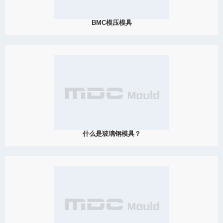
BMC模压模具
2019
BMC和SMC的成分相似，但是对于BMC材料，要先将聚酯树脂和添
加剂共混以形成树脂混合物，然后添加填充物。接下来，降低“预混
料”中的混合速度，防止掺入玻璃纤维破裂。如果要进一步浓缩材
料，则应添加增稠剂。这种材料可用于进行模压和注塑。
View Detail
11/15
什么是玻璃钢模具？
2019
玻璃钢，即纤维增强塑料(FRP)，一般用玻璃纤维增强不饱和聚酯、
环氧树脂与酚醛树脂基体，不同于碳纤维增强塑料的是，玻璃钢以
玻璃纤维及其制品（玻璃布、带、毡、纱等）作为增强材料，基体
相对于纤维来说，强度、模量都要低很多，但可以经受住大的应
变，往往具有粘弹性和弹塑性，是韧性材料，玻璃钢也被称为玻璃
纤维增强塑料（GFRP）。
View Detail
11/01