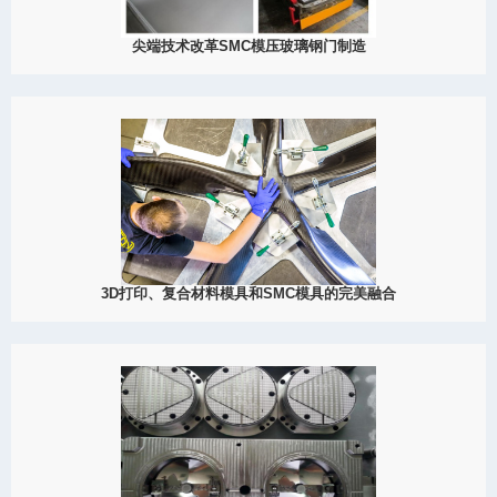
尖端技术改革SMC模压玻璃钢门制造
2023
大成模具，作为模具制造领域的开创者，在业内掀起了一股浪潮，
通过彻底改革SMC（片状模压复合材料）模压型玻璃纤维增强塑料
（FRP）门的生产方式。
View Detail
08/26
3D打印、复合材料模具和SMC模具的完美融合
2023
近年来，制造业在技术的推动下经历了前所未有的变革。其中最重
要的创新包括3D打印、复合材料模具和SMC模具技术。这些尖端解
决方案重新定义了制造业的格局，提供了更高的精确度、效率和灵
活性。3D打印：重新定...
View Detail
07/29