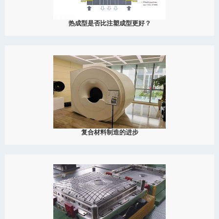
热成型是否比注塑成型更好？
2024
通过结合成本效益、速度、设计灵活性、材料多样性和可持续性，
采用SMC模具技术的热成型相比传统的注塑成型方法具有众多优
势。
View Detail
02/18
复合材料制造的进步
2024
大成模具在推动复合材料，尤其是碳纤维的轻量化和耐用性方面发
挥了重要作用，将其置于航空航天和医学制造的前沿。
View Detail
01/20