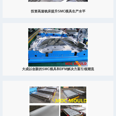
投资高速铣床提升SMC模具生产水平
2023
大成模具对高速铣床的投资证明了公司对为各行业的客户提供一流
解决方案的不懈承诺，包括汽车、航空航天等多个行业。这一创新
的增加完美契合了大成制造、发展和创新的理念，因为它代表了先
进SMC模具制造的显著飞跃，确保我们制造的复合材料模具始终具
有卓越的质量水平。
View Detail
10/27
大成以创新的SMC模具和DFM解决方案引领潮流
2023
大成模具，作为模具制造行业的开创者，自豪地宣布一系列前沿解
决方案，涵盖了复合模具、模压模具、SMC（Sheet Molding
Compound）模具以及设计制造一体化（DFM）服务。
View Detail
09/28