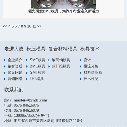
领先研发BMC模具，为汽车行业注入新活力
2023
汽车工业的迅猛发展引发了对汽车零部件的持续需求增长。为满足
市场需求，大成模具作为一家领先的模具制造企业，不断投入研发
<<
4
5
6
7
8
9
10
11
>>
BMC模具，并在汽车零部件制造领域展现出了卓越的实力....
View Detail
走进大成
模压模具
复合材料模具
模具技术
07/06
企业简介
SMC模具
玻璃钢模具
设计
荣誉资质
BMC模具
碳纤维模具
模流分析
常见问题
GMT模具
材料供应商
2023
营销网络
LFT模具
技术检测
联系我们
邮箱:
master@zjmdc.com
电话:
0576 84616076
传真: 0576 84616079
手机:
13906573507(王先生)
地址: 浙江省台州市黄岩区新前街道模创路116号