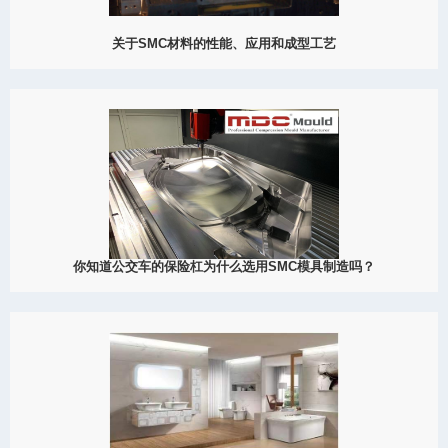
关于SMC材料的性能、应用和成型工艺
2022
SMC复合材料作为目前世界上最先进和最为推广的设备外壳制造材
料，有着与其它非金属材料和金属材料无法比拟的优势。复合材料
与金属、高聚物、陶瓷并称为四大材料。其中，SMC材料本身具有
良好的抗老化性能。SM...
View Detail
10/08
你知道公交车的保险杠为什么选用SMC模具制造吗？
2022
上期我们分享了SMC模具在拖拉机上的应用，本期我们来介绍下
SMC模具在公交车保险杠上的应用。（如下图所示）公交车日常生
活也是经常可以看到的，公交车的载客量相比普通的轿车等交通工
具还是相对比较多的，因为...
View Detail
09/23