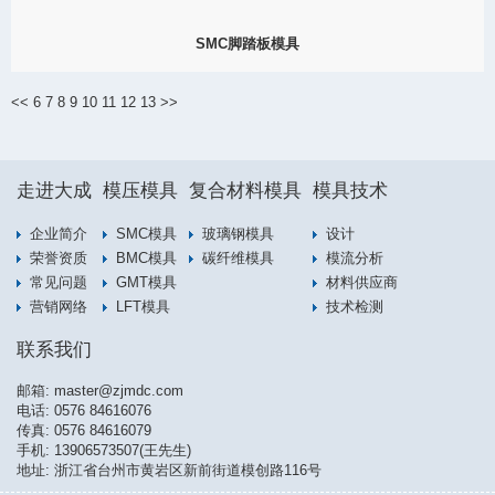
SMC脚踏板模具
2022
汽车的脚踏板我们生活也是很常见的，对于有车一族来说，更是十
分熟悉。尤其对于中、大型的SUV来说，安装汽车踏板是很有必要
<<
6
7
8
9
10
11
12
13
>>
的。汽车脚踏板有什么作用呢？1. 给一些老人和孩子在上下车时提
供方便；2. 2、在...
View Detail
走进大成
模压模具
复合材料模具
模具技术
09/03
企业简介
SMC模具
玻璃钢模具
设计
荣誉资质
BMC模具
碳纤维模具
模流分析
常见问题
GMT模具
材料供应商
2022
营销网络
LFT模具
技术检测
联系我们
邮箱:
master@zjmdc.com
电话:
0576 84616076
传真: 0576 84616079
手机:
13906573507(王先生)
地址: 浙江省台州市黄岩区新前街道模创路116号