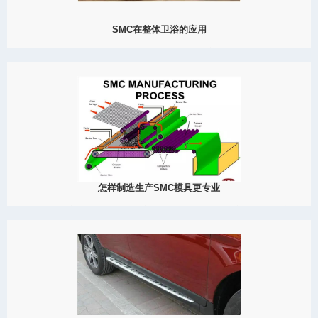
SMC在整体卫浴的应用
2022
整体卫浴的概念最早引进中国时，指的是一个“塑料盒子”，早期因为
居住环境十分拥挤，所以必须将所有整体卫浴设放在一两平方米的
狭小空间内，于是出现了所谓SMC模压整体卫浴，它的整体主要是
在于它的模压底盘是整体的，具有防水防漏的功能。
View Detail
09/16
怎样制造生产SMC模具更专业
2022
SMC模具是塑料加工工业中和塑料成型机配套，赋予塑料制品以完
整构型和精准尺寸的工具。由于塑料品种和加工方法繁多，塑料成
型机和塑料制品的结构又繁简不一，所以，塑料模具的种类和结构
也是多种多样的。SMC模...
View Detail
09/09