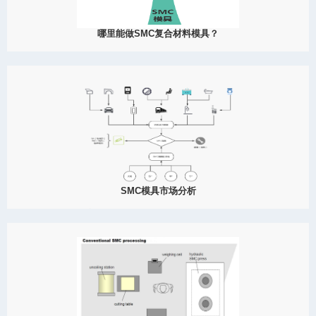
哪里能做SMC复合材料模具？
2022
如果您有一个项目，需要寻找合适的SMC模具制造商，请交给MDC
团队，MDC将会为您提供优质的SMC模具产品！SMC复合材料，是
玻璃钢的一种，由于SMC材料自身的特性和优势，开始广泛应用于
各个领域，汽车、铁路、飞机、医疗、卫浴等，MDC团队有着20多
年的SMC模具制造经验
View Detail
12/14
SMC模具市场分析
2022
SMC材料不断地普及与应用，在很多领域都开始涉及，例如汽车、
工业、医疗、卫浴、电子等，都与我们的生活息息相关。因此，
SMC产品的市场也很广阔，对于寻找到一个好的SMC模具生产制造
商那就至关重要。
View Detail
11/17