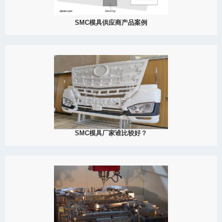
SMC模具供应商产品案例
2022
市面上，SMC模具已经应用于各个领域，渗透到生活的方方面面，
铁路交通、工业、医疗、农用具等，都能看到由SMC制造的产品。
View Detail
10/31
SMC模具厂家谁比较好？
2022
SMC 是一种扁平的片状化合物，采用连续移动的皮带工艺生产。
SMC 复合材料是由夹在两层薄膜之间的短切多端划线股制成，在已
经应用的树脂糊（树脂、填料、添加剂和固化剂）上。预浸料通过
压实系统，确保完整的...
View Detail
10/19