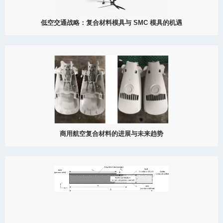
低空交通战略：复合材料模具与 SMC 模具的机遇
2025
国家已将低空交通上升为国家战略。了解 MDC 如何通过 SMC 模
具、BMC 模具、模压模具与复合材料模具解决方案，支持
eVTOL、无人机与城市空中交通。
View Detail
10/04
商用航空复合材料的进展与未来趋势
2025
探索民用航空复合材料的最新进展，包括液体成型、热塑性复合材
料、绿色技术和预浸料创新。
View Detail
09/20