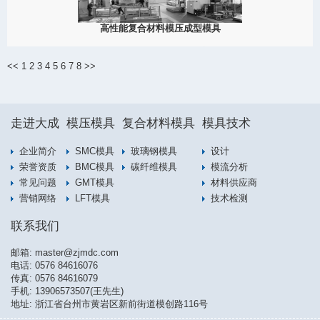
高性能复合材料模压成型模具
2025
探索MDC大成提供的全流程模压模具解决方案，涵盖SMC、BMC、
GMT及碳纤维复合材料的模具设计、制造与打样，助力客户实现高
<<
1
2
3
4
5
6
7
8
>>
性能制品的高效生产。
View Detail
走进大成
模压模具
复合材料模具
模具技术
07/12
企业简介
SMC模具
玻璃钢模具
设计
荣誉资质
BMC模具
碳纤维模具
模流分析
常见问题
GMT模具
材料供应商
2025
营销网络
LFT模具
技术检测
联系我们
邮箱:
master@zjmdc.com
电话:
0576 84616076
传真: 0576 84616079
手机:
13906573507(王先生)
地址: 浙江省台州市黄岩区新前街道模创路116号